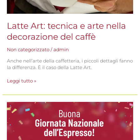
Latte Art: tecnica e arte nella
decorazione del caffè
Non categorizzato
/
admin
Anche nell’arte della caffetteria, i piccoli dettagli fanno
la differenza. È il caso della Latte Art.
Leggi tutto »
Giornata
nazionale
dell’espresso:
la
celebrazione
del