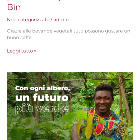
Bin
Non categorizzato
/
admin
Grazie alle bevande vegetali tutti possono gustare un
buon caffè.
Leggi tutto »
Giornata
Mondiale
della
Terra
2023