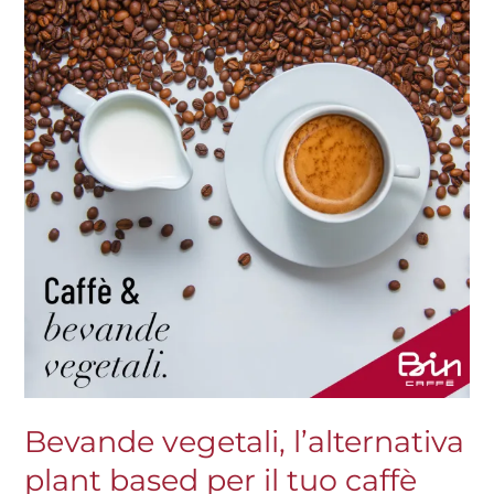
l’alternativa
plant
based
per
il
tuo
caffè
Bin
Bevande vegetali, l’alternativa
plant based per il tuo caffè