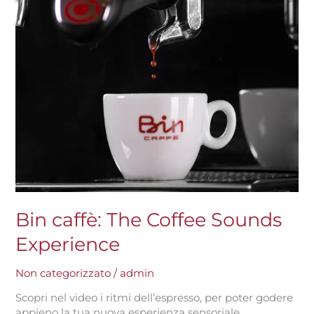
Bin caffè: The Coffee Sounds
Experience
Non categorizzato
/
admin
Scopri nel video i ritmi dell’espresso, per poter godere
appieno la tua nuova esperienza sensoriale.