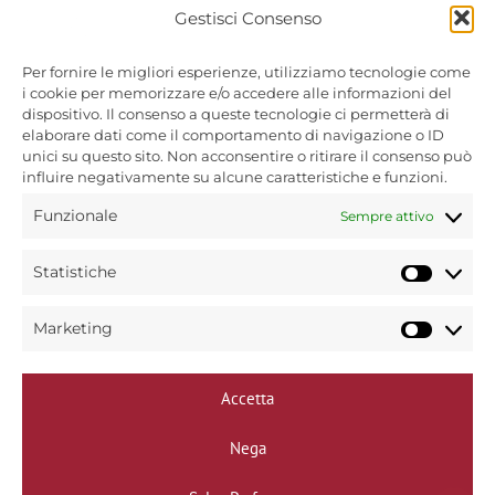
Gestisci Consenso
Per fornire le migliori esperienze, utilizziamo tecnologie come
Bin Caffè s.r.l unipersonale
i cookie per memorizzare e/o accedere alle informazioni del
Via Treviso, 72
dispositivo. Il consenso a queste tecnologie ci permetterà di
31040 Trevignano (TV)
elaborare dati come il comportamento di navigazione o ID
P.Iva 00584460265
unici su questo sito. Non acconsentire o ritirare il consenso può
influire negativamente su alcune caratteristiche e funzioni.
Copyright © 2025
Funzionale
Sempre attivo
Bin caffè - Torrefazione dal 1954.
Tutti i diritti riservati.
Statistiche
Statist
Marketing
Market
Informativa privacy policy
Accetta
Informativa cookie policy
Nega
Modifica preferenze