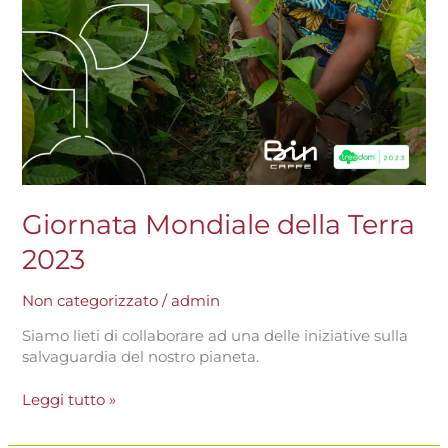
Giornata Mondiale della Terra
2023
Non categorizzato
/
admin
Siamo lieti di collaborare ad una delle iniziative sulla
salvaguardia del nostro pianeta.
Leggi tutto »