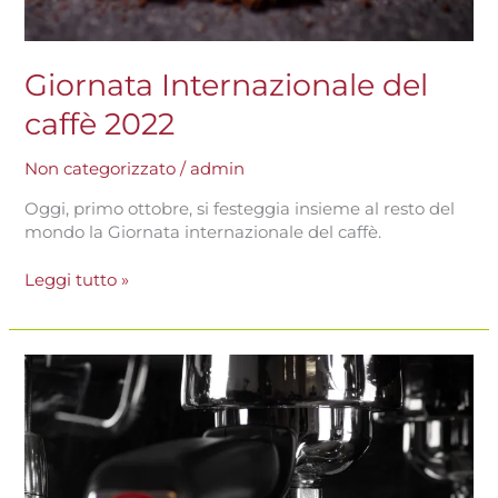
Giornata Internazionale del
caffè 2022
Non categorizzato
/
admin
Oggi, primo ottobre, si festeggia insieme al resto del
mondo la Giornata internazionale del caffè.
Leggi tutto »
Bin
caffè:
The
Coffee
Sounds
Experience