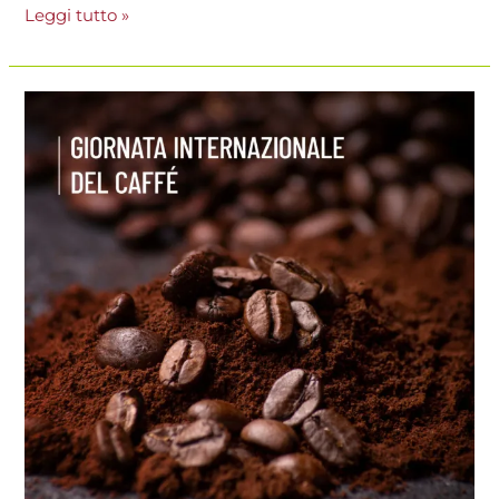
Leggi tutto »
Giornata
Internazionale
del
caffè
2022