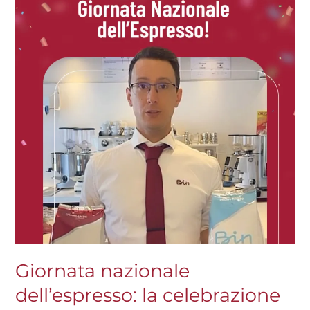
la
celebrazione
del
caffè
italiano
Giornata nazionale
dell’espresso: la celebrazione