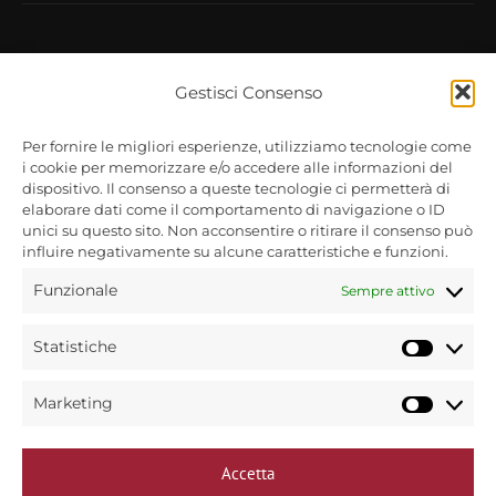
Gestisci Consenso
Per fornire le migliori esperienze, utilizziamo tecnologie come
Bin Caffè s.r.l unipersonale
i cookie per memorizzare e/o accedere alle informazioni del
Via Treviso, 72
dispositivo. Il consenso a queste tecnologie ci permetterà di
31040 Trevignano (TV)
elaborare dati come il comportamento di navigazione o ID
P.Iva 00584460265
unici su questo sito. Non acconsentire o ritirare il consenso può
influire negativamente su alcune caratteristiche e funzioni.
Copyright © 2025
Funzionale
Sempre attivo
Bin caffè - Torrefazione dal 1954.
Tutti i diritti riservati.
Statistiche
Statist
Marketing
Market
Informativa privacy policy
Accetta
Informativa cookie policy