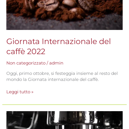
Giornata Internazionale del
caffè 2022
Non categorizzato
/
admin
Oggi, primo ottobre, si festeggia insieme al resto del
mondo la Giornata internazionale del caffè.
Leggi tutto »
Bin
caffè:
The