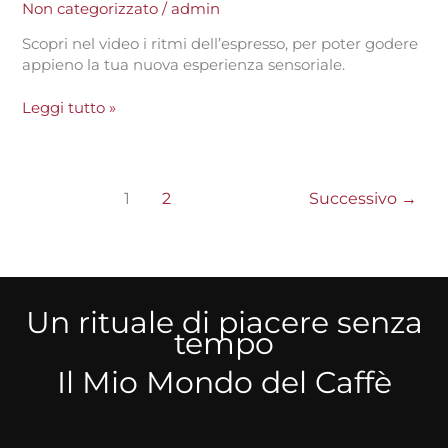
Non categorizzato
/
admin
Scopri nel video i ritmi dell’espresso, per poter godere
appieno la tua nuova esperienza sensoriale.
Leggi tutto »
1
2
Successivo
→
Un rituale di piacere senza
tempo
Il Mio Mondo del Caffè