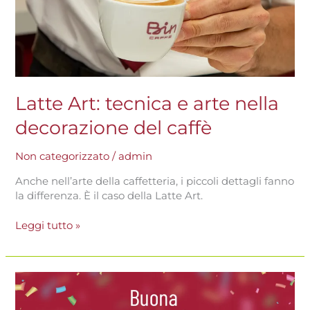
Latte Art: tecnica e arte nella
decorazione del caffè
Non categorizzato
/
admin
Anche nell’arte della caffetteria, i piccoli dettagli fanno
la differenza. È il caso della Latte Art.
Leggi tutto »
Giornata
nazionale
dell’espresso: