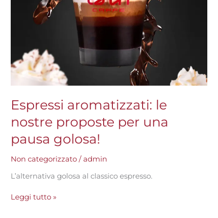
Espressi aromatizzati: le
nostre proposte per una
pausa golosa!
Non categorizzato
/
admin
L’alternativa golosa al classico espresso.
Leggi tutto »