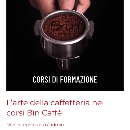
corsi
Bin
Caffè
L’arte della caffetteria nei
corsi Bin Caffè
Non categorizzato
/
admin