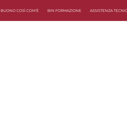
BUONO COSÌ COM’È
BIN FORMAZIONE
ASSISTENZA TECNI