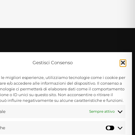
Gestisci Consenso
e le migliori esperienze, utilizziamo tecnologie come i cookie per
e e/o accedere alle informazioni del dispositivo. Il consenso a
nologie ci permetterà di elaborare dati come il comportamento
one o ID unici su questo sito. Non acconsentire o ritirare il
uò influire negativamente su alcune caratteristiche e funzioni.
ale
Sempre attivo
Informativa privacy policy
 dal
che
Statisti
Informativa cookie policy