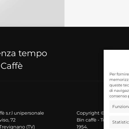
senza tempo
 Caffè
Per fornir
memorizzar
queste tec
di navigazi
consenso p
Funzion
fè s.r.l unipersonale
Copyright © 2025
viso, 72
Bin caffè - Torrefazione
Statisti
Trevignano (TV)
1954.