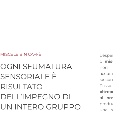
MISCELE BIN CAFFÈ
L’espe
di
mis
OGNI SFUMATURA
non r
accur
SENSORIALE È
raccont
RISULTATO
Pass
oltreo
DELL’IMPEGNO DI
ai no
produ
UN INTERO GRUPPO
una s