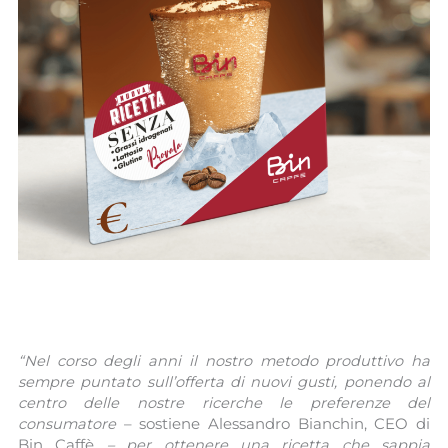
“Nel corso degli anni il nostro metodo produttivo ha
sempre puntato sull’offerta di nuovi gusti, ponendo al
centro delle nostre ricerche le preferenze del
consumatore
– sostiene Alessandro Bianchin, CEO di
Bin Caffè
– per ottenere una ricetta che sappia