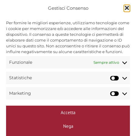
Gestisci Consenso
Per fornire le migliori esperienze, utilizziamo tecnologie come
Bin Caffè s.r.l unipersonale
i cookie per memorizzare e/o accedere alle informazioni del
Via Treviso, 72
dispositivo. Il consenso a queste tecnologie ci permetterà di
31040 Trevignano (TV)
elaborare dati come il comportamento di navigazione o ID
P.Iva 00584460265
unici su questo sito. Non acconsentire o ritirare il consenso può
influire negativamente su alcune caratteristiche e funzioni.
Copyright © 2025
Funzionale
Sempre attivo
Bin caffè - Torrefazione dal 1954.
Tutti i diritti riservati.
Statistiche
Statist
Marketing
Market
Informativa privacy policy
Accetta
Informativa cookie policy
Nega
Modifica preferenze