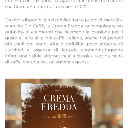
intenso che l’azienda trevigiana lancia sul mercato la
sua Crema Fredda, nella versione 2022.
Da oggi disponibile nei migliori bar e pubblici esercizi a
marchio Bin Caffè, la Crema Fredda sa conquistare un
pubblico di estimatori che ricercano la passione per il
gusto e la qualità del caffè italiano, anche nei periodi
più caldi dell’anno. Alta digeribilità, poco apporto di
zuccheri e assenza di lattosio contraddistinguono
infatti una valida alternativa alla classica tazzina calda
di caffè, per una pausa leggera e golosa.