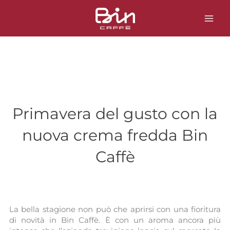
Vai
al
contenuto
Primavera del gusto con la
nuova crema fredda Bin
Caffè
La bella stagione non può che aprirsi con una fioritura
di novità in Bin Caffè. È con un aroma ancora più