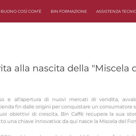
BUONO COSÌ COM’È
BIN FORMAZIONE
ASSISTENZA TECNI
ita alla nascita della "Miscela
o e all’apertura di nuovi mercati di vendita, avval
zienda fin dalle origini per conquistare un consumatore 
oi obiettivi di crescita, Bin Caffè recupera la sua stori
o una chiave innovativa: da qui nasce la Miscela del Fo