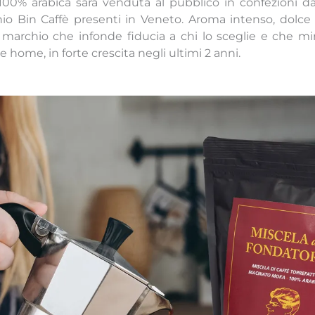
100% arabica sarà venduta al pubblico in confezioni d
hio Bin Caffè presenti in Veneto. Aroma intenso, dolce
 marchio che infonde fiducia a chi lo sceglie e che m
e home, in forte crescita negli ultimi 2 anni.