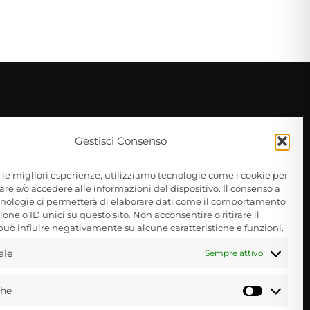
Gestisci Consenso
e le migliori esperienze, utilizziamo tecnologie come i cookie per
e e/o accedere alle informazioni del dispositivo. Il consenso a
nologie ci permetterà di elaborare dati come il comportamento
one o ID unici su questo sito. Non acconsentire o ritirare il
uò influire negativamente su alcune caratteristiche e funzioni.
ale
Sempre attivo
Informativa privacy policy
 dal
che
Statisti
Informativa cookie policy