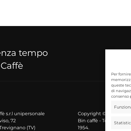
senza tempo
 Caffè
Per fornir
memorizzar
queste tec
di navigazi
consenso p
Funzion
fè s.r.l unipersonale
Copyright © 2025
viso, 72
Bin caffè - Torrefazione
Statisti
Trevignano (TV)
1954.