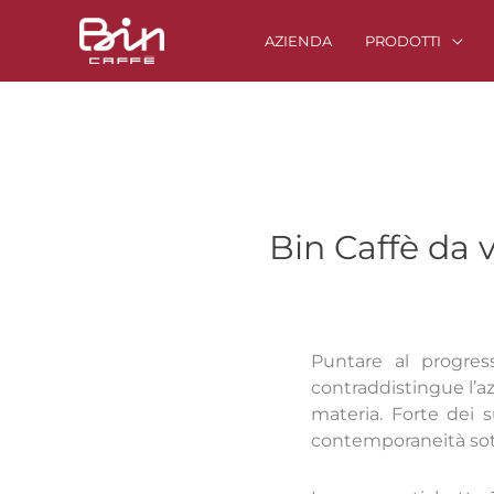
Vai
al
AZIENDA
PRODOTTI
contenuto
Bin Caffè da v
Puntare al progress
contraddistingue l’a
materia. Forte dei su
contemporaneità sott