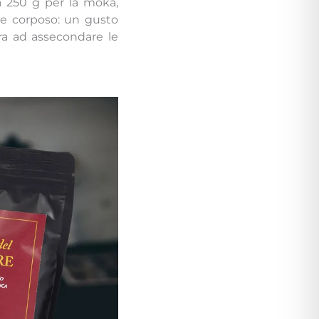
a 250 g per la moka,
 e corposo: un gusto
ira ad assecondare le