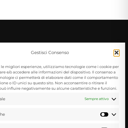
Gestisci Consenso
e le migliori esperienze, utilizziamo tecnologie come i cookie per
e e/o accedere alle informazioni del dispositivo. Il consenso a
nologie ci permetterà di elaborare dati come il comportamento
one o ID unici su questo sito. Non acconsentire o ritirare il
uò influire negativamente su alcune caratteristiche e funzioni.
ale
Sempre attivo
Informativa privacy policy
 dal
che
Statisti
Informativa cookie policy