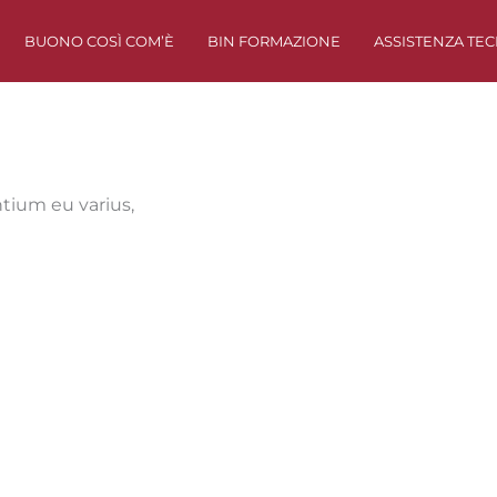
BUONO COSÌ COM’È
BIN FORMAZIONE
ASSISTENZA TEC
ntium eu varius,