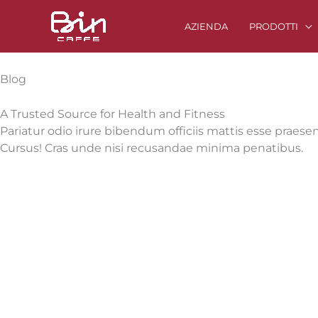
Vai
al
AZIENDA
PRODOTTI
contenuto
Blog
A Trusted Source for Health and Fitness
Pariatur odio irure bibendum officiis mattis esse praese
Cursus! Cras unde nisi recusandae minima penatibus.