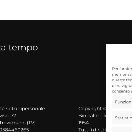
nza tempo
Per fornir
memorizzar
queste tec
di navigazi
consenso p
Funzion
fè s.r.l unipersonale
Copyright © 2025
viso, 72
Bin caffè - Torrefazione
Statisti
Trevignano (TV)
1954.
00584460265
Tutti i diritti riservati.