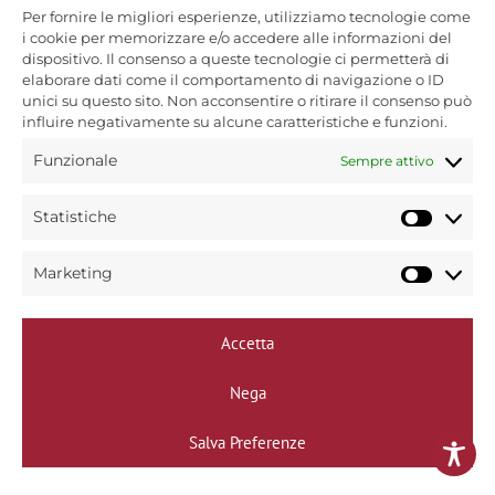
Per fornire le migliori esperienze, utilizziamo tecnologie come
Bin Caffè s.r.l unipersonale
i cookie per memorizzare e/o accedere alle informazioni del
Via Treviso, 72
dispositivo. Il consenso a queste tecnologie ci permetterà di
31040 Trevignano (TV)
elaborare dati come il comportamento di navigazione o ID
P.Iva 00584460265
unici su questo sito. Non acconsentire o ritirare il consenso può
influire negativamente su alcune caratteristiche e funzioni.
Copyright © 2025
Funzionale
Sempre attivo
Bin caffè - Torrefazione dal 1954.
Tutti i diritti riservati.
Statistiche
Statist
Marketing
Market
Informativa privacy policy
Accetta
Informativa cookie policy
Nega
Modifica preferenze
Salva Preferenze