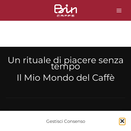
Vai
al
contenuto
Un rituale di piacere senza
tempo
Il Mio Mondo del Caffè
Gestisci Consenso