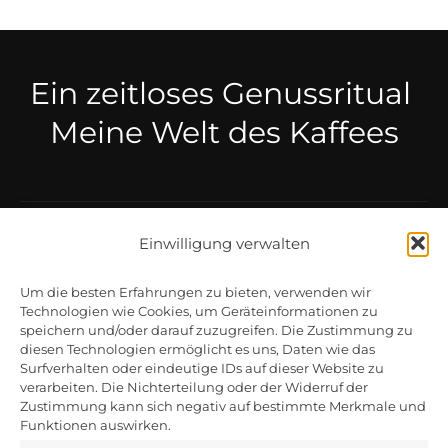
Ein zeitloses Genussritual
Meine Welt des Kaffees
Einwilligung verwalten
Um die besten Erfahrungen zu bieten, verwenden wir
Technologien wie Cookies, um Geräteinformationen zu
speichern und/oder darauf zuzugreifen. Die Zustimmung zu
Bin Caffè s.r.l unipersonale
diesen Technologien ermöglicht es uns, Daten wie das
Via Treviso, 72
Surfverhalten oder eindeutige IDs auf dieser Website zu
31040 Trevignano (TV)
verarbeiten. Die Nichterteilung oder der Widerruf der
P.Iva 00584460265
Zustimmung kann sich negativ auf bestimmte Merkmale und
Funktionen auswirken.