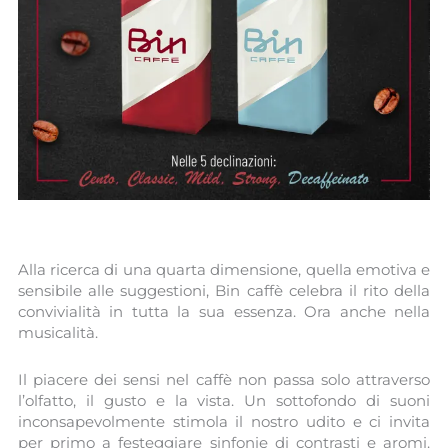
Alla ricerca di una quarta dimensione, quella emotiva e
sensibile alle suggestioni, Bin caffè celebra il rito della
convivialità in tutta la sua essenza. Ora anche nella
musicalità.
Il piacere dei sensi nel caffè non passa solo attraverso
l’olfatto, il gusto e la vista. Un sottofondo di suoni
inconsapevolmente stimola il nostro udito e ci invita
per primo a festeggiare sinfonie di contrasti e aromi.