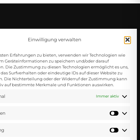
Einwilligung verwalten
sten Erfahrungen zu bieten, verwenden wir Technologien wie
um Geräteinformationen zu speichern und/oder darauf
en. Die Zustimmung zu diesen Technologien ermöglicht es uns,
das Surfverhalten oder eindeutige IDs auf dieser Website zu
en. Die Nichterteilung oder der Widerruf der Zustimmung kann
tiv auf bestimmte Merkmale und Funktionen auswirken.
nal
Immer aktiv
Datenschutzerklärung
 dal
ken
Statisti
Cookie-Richtlinie
ng
Marketi
Einstellungen ändern