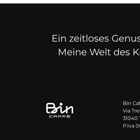
Ein zeitloses Genu
Meine Welt des K
Bin Caf
Via Tre
31040 
P.Iva 