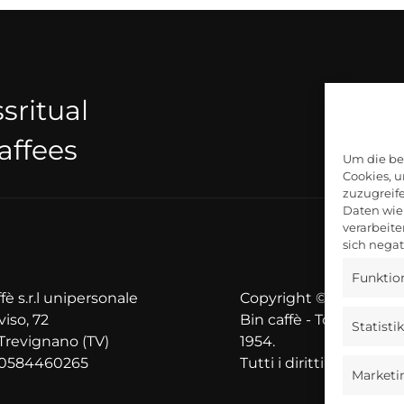
ssritual
affees
Um die be
Cookies, 
zuzugreif
Daten wie 
verarbeit
sich nega
Funktio
fè s.r.l unipersonale
Copyright © 2025
viso, 72
Bin caffè - Torrefazione
Statisti
Trevignano (TV)
1954.
00584460265
Tutti i diritti riservati.
Marketi