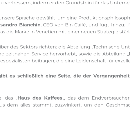
 zu verbessern, indem er den Grundstein für das Untern
 unsere Sprache gewählt, um eine Produktionsphilosop
ssandro Bianchin
, CEO von Bin Caffè, und fügt hinzu:
as die Marke in Venetien mit einer neuen Strategie stär
reiber des Sektors richten: die Abteilung „Technische Un
 zeitnahen Service hervorhebt, sowie die Abteilung „
espezialisten beitragen, die eine Leidenschaft für exzel
bt es schließlich eine Seite, die der Vergangenhei
, das „
Haus des Kaffees
„, das dem Endverbraucher
 aus dem alles stammt, zuzwinkert, um den Geschma