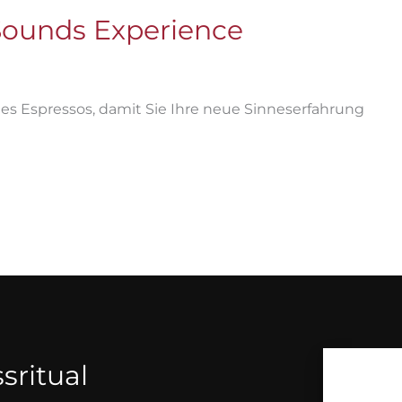
 Sounds Experience
s Espressos, damit Sie Ihre neue Sinneserfahrung
ssritual