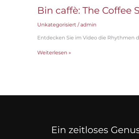
Bin caffè: The Coffee
Unkategorisiert
/
admin
Entdecken Sie im Video die Rhythmen de
Weiterlesen »
Ein zeitloses Genu